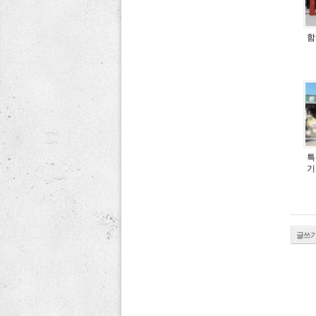
함
특
기
글쓰