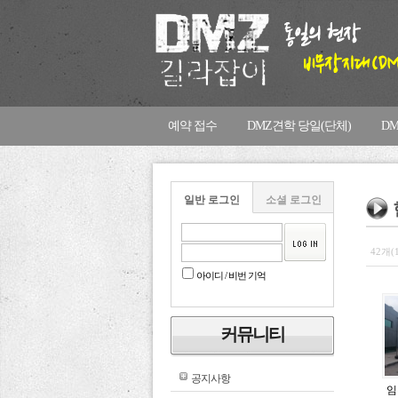
예약 접수
DMZ견학 당일(단체)
D
일반 로그인
소셜 로그인
42개(
아이디 / 비번 기억
커뮤니티
공지사항
임