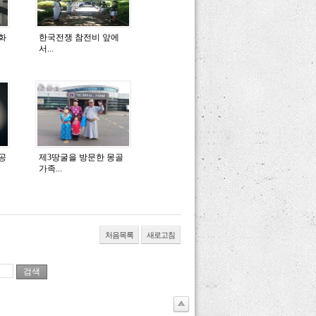
화
한국전쟁 참전비 앞에
서...
공
제3땅굴을 방문한 몽골
가족...
처음목록
새로고침