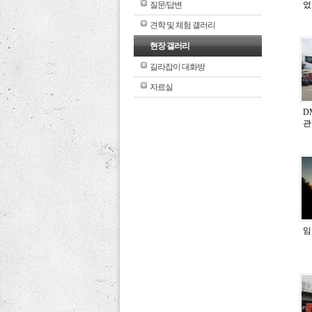
질문/답변
었
견학 및 체험 갤러리
현장 갤러리
길라잡이 대화방
자료실
D
관
임