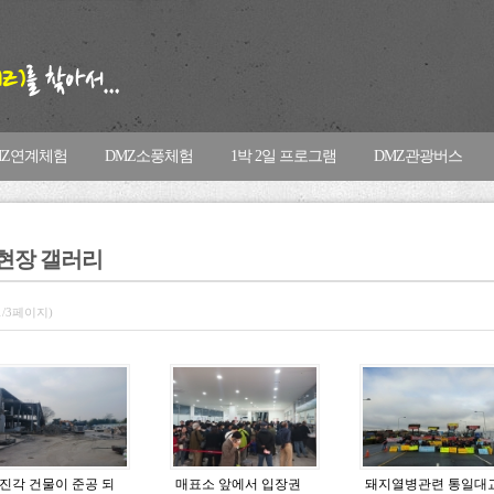
MZ연계체험
DMZ소풍체험
1박 2일 프로그램
DMZ관광버스
현장 갤러리
1/3페이지)
진각 건물이 준공 되
매표소 앞에서 입장권
돼지열병관련 통일대