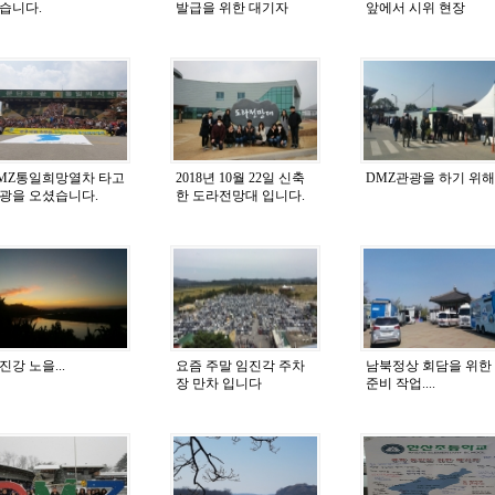
습니다.
발급을 위한 대기자
앞에서 시위 현장
MZ통일희망열차 타고
2018년 10월 22일 신축
DMZ관광을 하기 위해.
광을 오셨습니다.
한 도라전망대 입니다.
진강 노을...
요즘 주말 임진각 주차
남북정상 회담을 위한
장 만차 입니다
준비 작업....