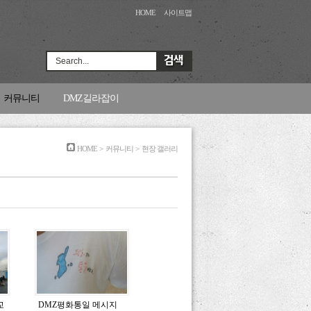
HOME
사이트맵
Search...
커뮤니티
DMZ길라잡이
HOME
>
커뮤니티
>
현장 갤러리
교
DMZ평화통일 메시지