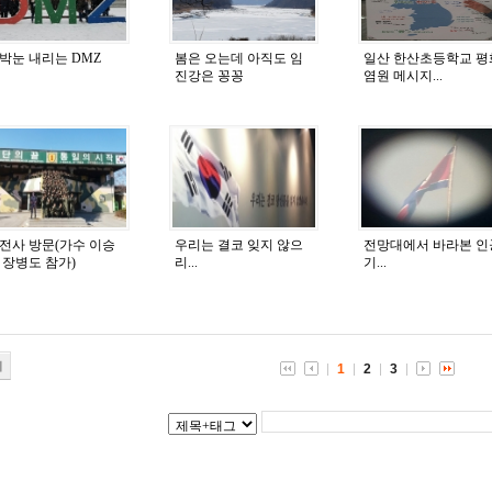
박눈 내리는 DMZ
봄은 오는데 아직도 임
일산 한산초등학교 평
진강은 꽁꽁
염원 메시지...
전사 방문(가수 이승
우리는 결코 잊지 않으
전망대에서 바라본 인
 장병도 참가)
리...
기...
기
1
2
3